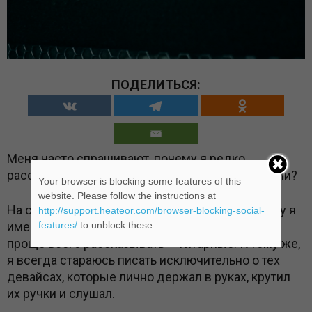
ПОДЕЛИТЬСЯ:
Меня часто спрашивают, почему я редко
рассказываю о басовом гитарном оборудовании?
Your browser is blocking some features of this
website. Please follow the instructions at
На самом деле, всё банально просто: поскольку я
http://support.heateor.com/browser-blocking-social-
именно гитарист, то и приборы, о которых мне
features/
to unblock these.
проще всего рассказывать — гитарные. К тому же,
я всегда стараюсь писать исключительно о тех
девайсах, которые лично держал в руках, крутил
их ручки и слушал.