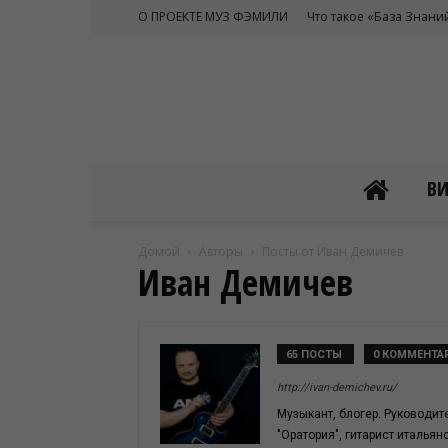
О ПРОЕКТЕ МУЗ ФЭМИЛИ
Что такое «База Знани
В
Домой
Авторы
Посты от Иван Демичев
Иван Демичев
65 ПОСТЫ
0 КОММЕНТА
http://ivan-demichev.ru/
Музыкант, блогер. Руководит
"Оратория", гитарист италья