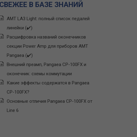
СВЕЖЕЕ В БАЗЕ ЗНАНИЙ
AMT LA3 Light: полный список педалей
линейки (✔️)
Расшифровка названий оконечников
секции Power Amp для приборов AMT
Pangaea (✔️)
Внешний преамп, Pangaea CP-100FX и
оконечник: схемы коммутации
Какие эффекты содержатся в Pangaea
CP-100FX?
Основные отличия Pangaea CP-100FX от
Line 6