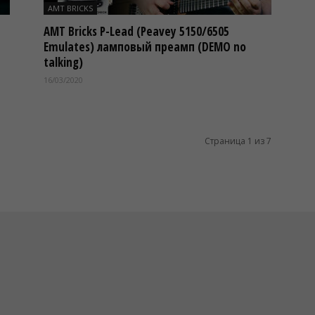
AMT BRICKS
AMT Bricks P-Lead (Peavey 5150/6505
Emulates) ламповый преамп (DEMO no
talking)
16/03/2020
Страница 1 из 7