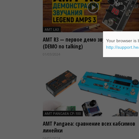
AMT LA3
AMT R3 — первое демо звучания преамп
Your browser is b
(DEMO no talking)
http://support.h
01/03/2024
AMT PANGAEA CP-100
AMT Pangaea: сравнение всех кабсимов
линейки
06/02/2024