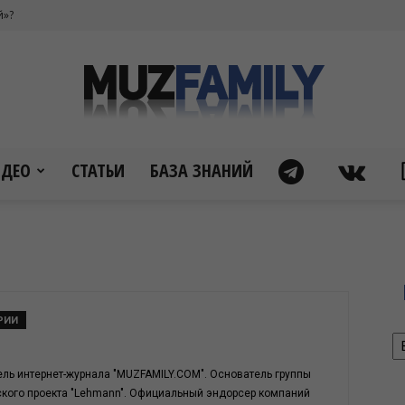
й»?
ИДЕО
СТАТЬИ
БАЗА ЗНАНИЙ
Муз
фэмили
РИИ
Р
ель интернет-журнала "MUZFAMILY.COM". Основатель группы
нского проекта "Lehmann". Официальный эндорсер компаний