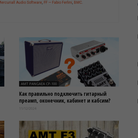
ercuriall Audio Software
,
FF — Fabio Ferlini
,
BMC
.
|
Музфэмили
AMT PANGAEA CP-100
|
Как правильно подключить гитарный
преамп, оконечник, кабинет и кабсим?
11/12/2024
Muzfamily.com