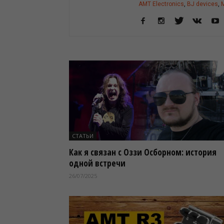
AMT Electronics
,
BJ devices
,
M
СТАТЬИ
Как я связан с Оззи Осборном: история
одной встречи
26/07/2025