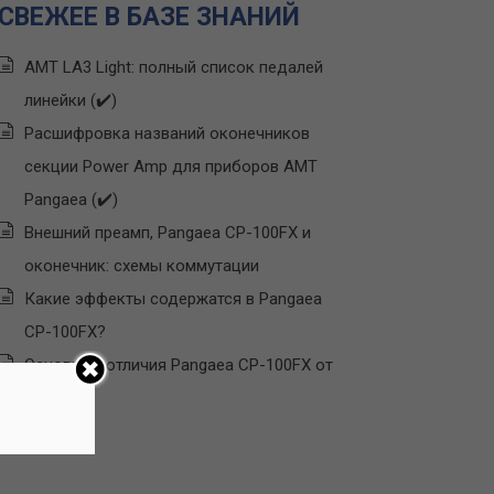
СВЕЖЕЕ В БАЗЕ ЗНАНИЙ
AMT LA3 Light: полный список педалей
линейки (✔️)
Расшифровка названий оконечников
секции Power Amp для приборов AMT
Pangaea (✔️)
Внешний преамп, Pangaea CP-100FX и
оконечник: схемы коммутации
Какие эффекты содержатся в Pangaea
CP-100FX?
Основные отличия Pangaea CP-100FX от
Line 6