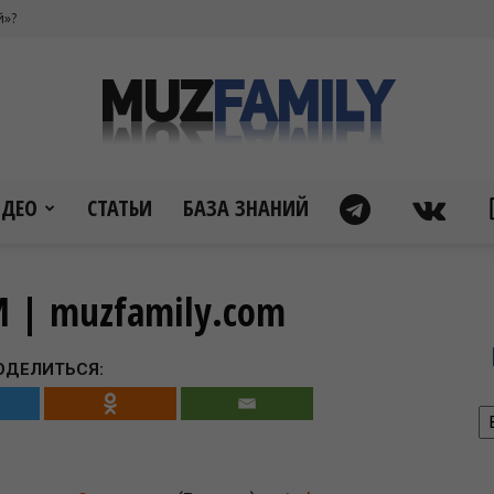
й»?
ИДЕО
СТАТЬИ
БАЗА ЗНАНИЙ
Муз
 | muzfamily.com
ОДЕЛИТЬСЯ:
фэмили
Р