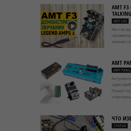
AMT F3
TALKING
AMT LA3
Мы так до
преампов 
лишних сло
AMT PA
AMT PANGA
Актуально
один приб
Решил сос
отвечающу
ЧТО ИЗ
СТАТЬИ