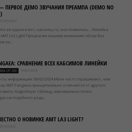
 — ПЕРВОЕ ДЕМО ЗВУЧАНИЯ ПРЕАМПА (DEMO NO
)
01/03/2024
лго её ждали и вот, наконец-то, она появилась... Линейка
AMT LA3 Light! Предлагаю вашему вниманию обзор без
в на...
NGAEA: СРАВНЕНИЕ ВСЕХ КАБСИМОВ ЛИНЕЙКИ
06/02/2024
EA CP-100
сть информации: 06/02/2024 Меня часто спрашивают, чем
ор AMT Pangaea принципиально отличается от другого.
тавить подробную таблицу, максимально полно
ю на подобного рода...
ВЕСТНО О НОВИНКЕ AMT LA3 LIGHT?
20/10/2023