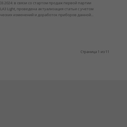
.03.2024: в связи со стартом продаж первой партии
LA3 Light, проведена актуализация статьи с учетом
ческих изменений и доработок приборов данной...
Страница 1 из 11