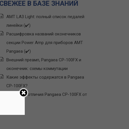
СВЕЖЕЕ В БАЗЕ ЗНАНИЙ
AMT LA3 Light: полный список педалей
линейки (✔️)
Расшифровка названий оконечников
секции Power Amp для приборов AMT
Pangaea (✔️)
Внешний преамп, Pangaea CP-100FX и
оконечник: схемы коммутации
Какие эффекты содержатся в Pangaea
CP-100FX?
Основные отличия Pangaea CP-100FX от
Line 6