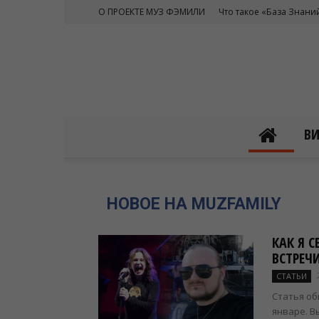
О ПРОЕКТЕ МУЗ ФЭМИЛИ
Что такое «База Знани
В
НОВОЕ НА MUZFAMILY
КАК Я 
ВСТРЕЧ
СТАТЬИ
Статья об
январе. В