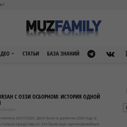
й»?
ИДЕО
СТАТЬИ
БАЗА ЗНАНИЙ
Муз
СВЯЗАН С ОЗЗИ ОСБОРНОМ: ИСТОРИЯ ОДНОЙ
фэмили
И
Р
26/07/2025
новлена 26/07/2025. Дело было в далёком 2020 году, в
ы только представьте: это были ещё «допандемийные