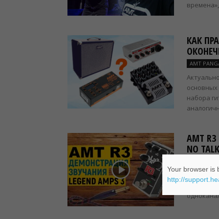
времена»,
КАК ПР
ОКОНЕЧ
AMT PANGA
Актуально
основных
набора ги
аналогично
AMT R3
NO TALK
AMT LA3
Your browser is b
Линейка п
http://support.h
Предлага
одноканал