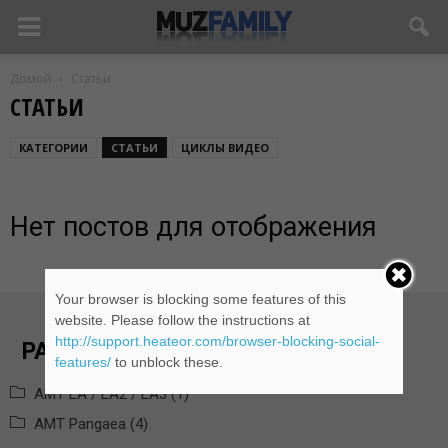
Домой
Статьи
СТАТЬИ
КАТЕГОРИИ
СТАТЬИ
ЦИКЛЫ ВИДЕО
Нет постов для отображения
Your browser is blocking some features of this
website. Please follow the instructions at
http://support.heateor.com/browser-blocking-social-
РАЗДЕЛЫ БАЗЫ ЗНАНИЙ
features/
to unblock these.
AMT LA / LA2 / LA3 (1)
AMT Pangaea (4)