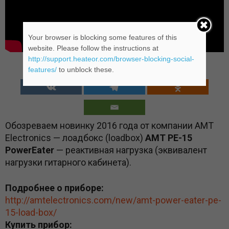
Your browser is blocking some features of this
website. Please follow the instructions at
http://support.heateor.com/browser-blocking-social-
features/
to unblock these.
ПОДЕЛИТЬСЯ:
Обозреваем новинку 2016 года от компании AMT
Electronics — лоадбокс (loadbox)
AMT PE-15
PowerEater
— реактивная нагрузка (эквивалент
нагрузки гитарного кабинета).
Подробнее о приборе:
http://amtelectronics.com/new/amt-power-eater-pe-
15-load-box/
Купить прибор: