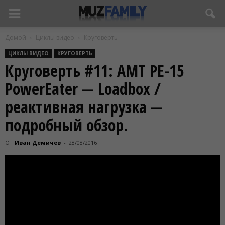
Домой
Циклы видео
Круговерть
ЦИКЛЫ ВИДЕО
КРУГОВЕРТЬ
Круговерть #11: AMT PE-15
PowerEater — Loadbox /
реактивная нагрузка —
подробный обзор.
От
Иван Демичев
-
28/08/2016